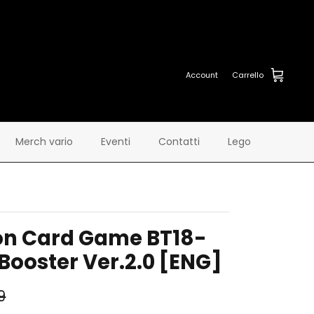
Account
Carrello
Merch vario
Eventi
Contatti
Lego
on Card Game BT18-
 Booster Ver.2.0 [ENG]
9