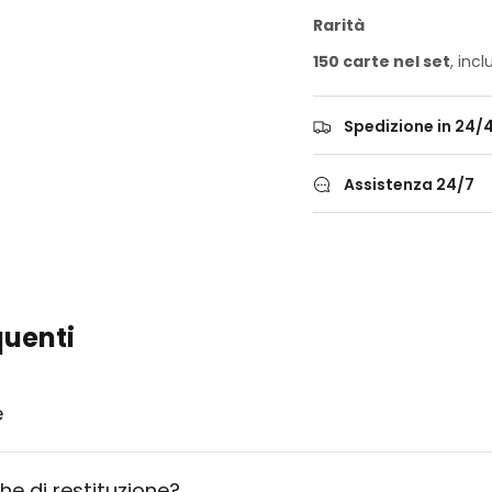
Rarità
150 carte nel set
, inc
Spedizione in 24/
Assistenza 24/7
uenti
e
che di restituzione?