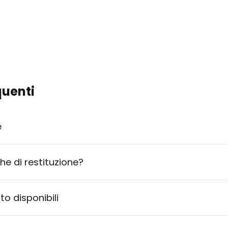
uenti
e
che di restituzione?
o disponibili