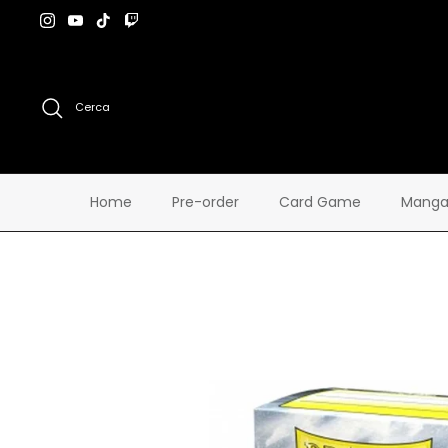
Salta
al
contenuto
Cerca
Home
Pre-order
Card Game
Manga