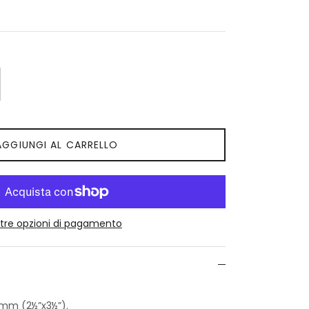
AGGIUNGI AL CARRELLO
ltre opzioni di pagamento
.
 mm (2½”x3½”).