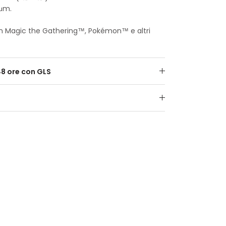
 μm.
on Magic the Gathering™, Pokémon™ e altri
48 ore con GLS