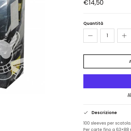
€14,50
Quantità
A
Descrizione
100 sleeves per scatola
Per carte fino a 63×88