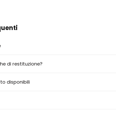
uenti
e
che di restituzione?
o disponibili