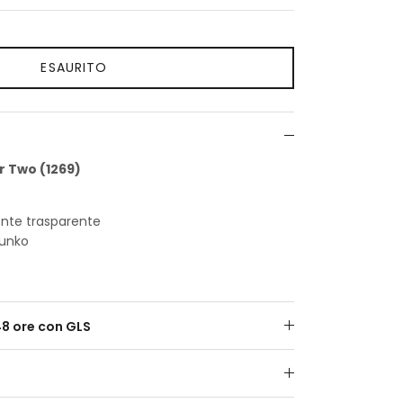
ESAURITO
r Two (1269)
onte trasparente
Funko
48 ore con GLS