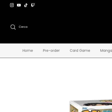
Salta
al
contenuto
Cerca
Home
Pre-order
Card Game
Manga