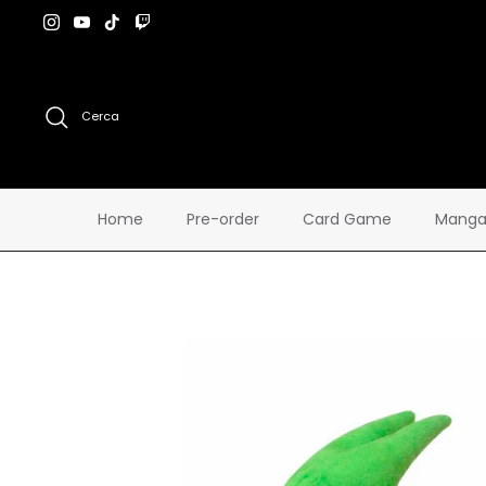
Salta
al
contenuto
Cerca
Home
Pre-order
Card Game
Manga