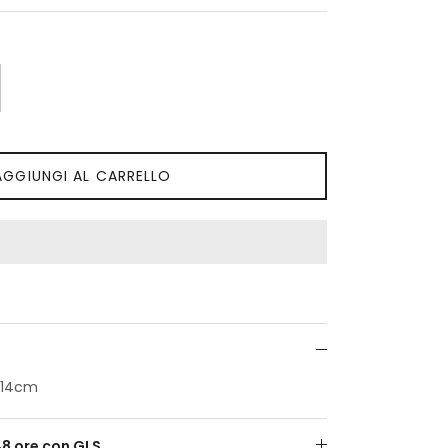
AGGIUNGI AL CARRELLO
a 14cm
48 ore con GLS